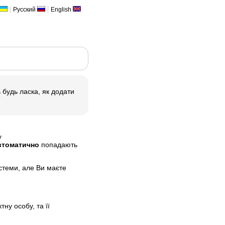
Русский
English
 будь ласка, як додати
у
втоматично
попадають
стеми, але Ви маєте
тну особу, та її