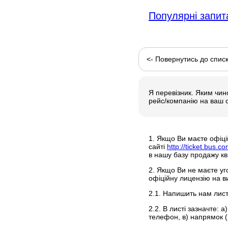
Популярні запит
<- Повернутись до спис
Я перевізник. Яким чин
рейс/компанію на ваш 
1. Якщо Ви маєте офіцій
сайті
http://ticket.bus.c
в нашу базу продажу кви
2. Якщо Ви не маєте уг
офіційну лицензію на в
2.1. Напишить нам лис
2.2. В листі зазначте: а
телефон, в) напрямок (