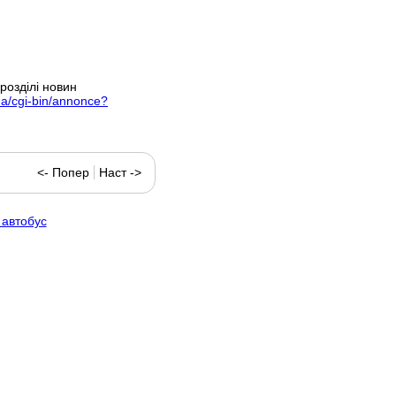
розділі новин
ua/cgi-bin/annonce?
<- Попер
Наст ->
 автобус