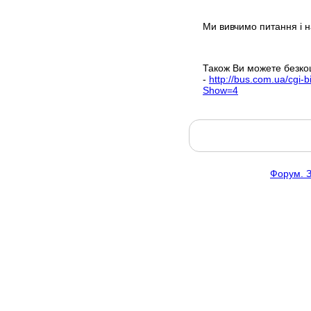
Ми вивчимо питання і н
Також Ви можете безко
-
http://bus.com.ua/cgi-
Show=4
Форум. 