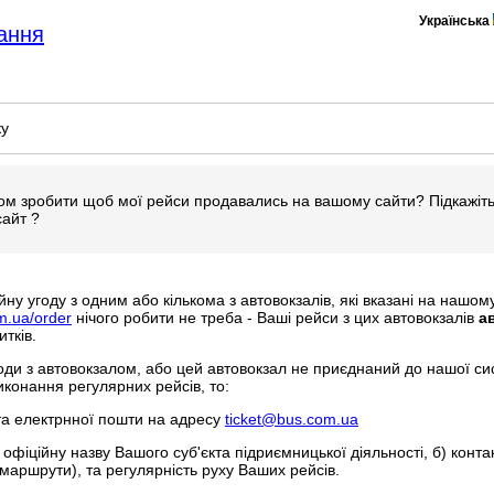
Українська
ання
ку
ом зробити щоб мої рейси продавались на вашому сайти? Підкажіть
сайт ?
ну угоду з одним або кількома з автовокзалів, які вказані на нашом
om.ua/order
нічого робити не треба - Ваші рейси з цих автовокзалів
а
тків.
оди з автовокзалом, або цей автовокзал не приєднаний до нашої си
иконання регулярних рейсів, то:
та електрнної пошти на адресу
ticket@bus.com.ua
) офіційну назву Вашого суб'єкта підриємницької діяльності, б) контак
маршрути), та регулярність руху Ваших рейсів.