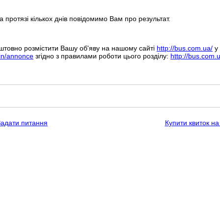
а протязі кількох днів повідомимо Вам про результат.
штовно розмістити Вашу об'яву на нашому сайті
http://bus.com.ua/
у 
bin/annonce
згідно з правилами роботи цього розділу:
http://bus.com.
Задати питання
Купити квиток на